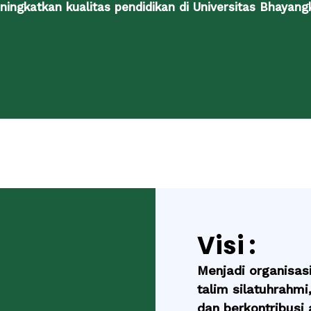
ningkatkan kualitas pendidikan di Universitas Bhayang
Visi :
Menjadi organisa
talim silatuhrahm
dan berkontribusi