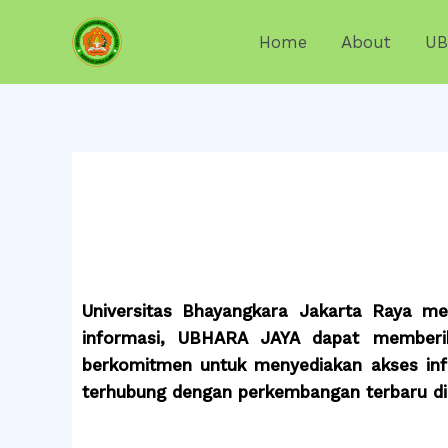
Lewati
ke
Home
About
UB
konten
Universitas Bhayangkara Jakarta Raya me
informasi, UBHARA JAYA dapat memberi
berkomitmen untuk menyediakan akses info
terhubung dengan perkembangan terbaru dib