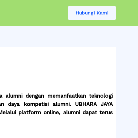
Hubungi Kami
ara alumni dengan memanfaatkan teknologi
an daya kompetisi alumni. UBHARA JAYA
lalui platform online, alumni dapat terus